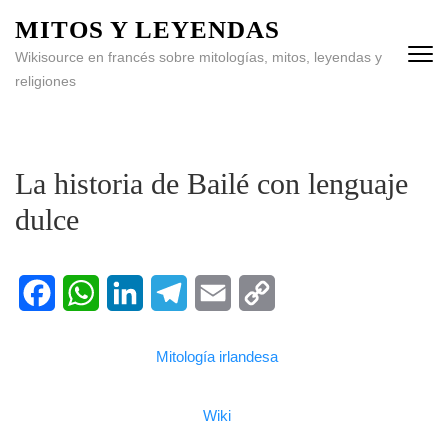
MITOS Y LEYENDAS
Wikisource en francés sobre mitologías, mitos, leyendas y
religiones
La historia de Bailé con lenguaje
dulce
Facebook
WhatsApp
LinkedIn
Telegram
Email
Copy
Mitología irlandesa
Link
Wiki