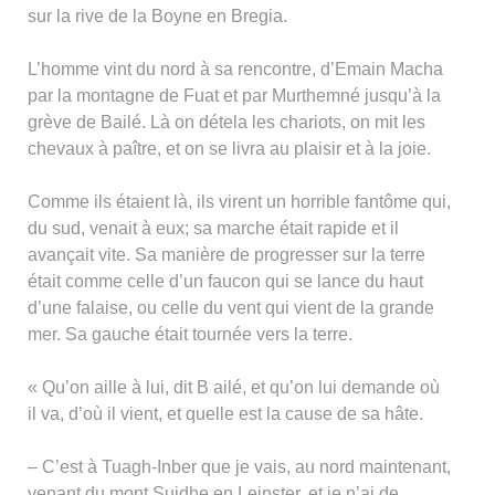
sur la rive de la Boyne en Bregia.
L’homme vint du nord à sa rencontre, d’Emain Macha
par la montagne de Fuat et par Murthemné jusqu’à la
grève de Bailé. Là on détela les chariots, on mit les
chevaux à paître, et on se livra au plaisir et à la joie.
Comme ils étaient là, ils virent un horrible fantôme qui,
du sud, venait à eux; sa marche était rapide et il
avançait vite. Sa manière de progresser sur la terre
était comme celle d’un faucon qui se lance du haut
d’une falaise, ou celle du vent qui vient de la grande
mer. Sa gauche était tournée vers la terre.
« Qu’on aille à lui, dit B ailé, et qu’on lui demande où
il va, d’où il vient, et quelle est la cause de sa hâte.
– C’est à Tuagh-Inber que je vais, au nord maintenant,
venant du mont Suidhe en Leinster, et je n’ai de