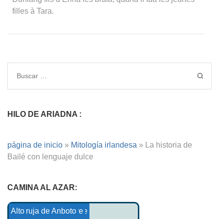
filles à Tara.
HILO DE ARIADNA :
página de inicio
»
Mitología irlandesa
»
La historia de
Bailé con lenguaje dulce
CAMINA AL AZAR:
Cuentos vascos 16
El tesoro de Valbonne
Sagra del Redentore
Burro de Pia
Trégont-A-Baris
La bruja de Anboto
Alto