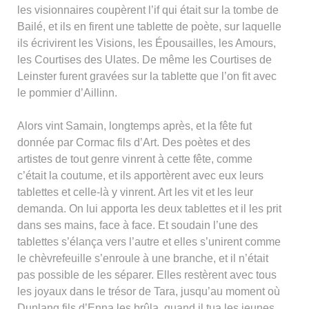
les visionnaires coupèrent l’if qui était sur la tombe de
Bailé, et ils en firent une tablette de poète, sur laquelle
ils écrivirent les Visions, les Épousailles, les Amours,
les Courtises des Ulates. De même les Courtises de
Leinster furent gravées sur la tablette que l’on fit avec
le pommier d’Aillinn.
Alors vint Samain, longtemps après, et la fête fut
donnée par Cormac fils d’Art. Des poètes et des
artistes de tout genre vinrent à cette fête, comme
c’était la coutume, et ils apportèrent avec eux leurs
tablettes et celle-là y vinrent. Art les vit et les leur
demanda. On lui apporta les deux tablettes et il les prit
dans ses mains, face à face. Et soudain l’une des
tablettes s’élança vers l’autre et elles s’unirent comme
le chèvrefeuille s’enroule à une branche, et il n’était
pas possible de les séparer. Elles restèrent avec tous
les joyaux dans le trésor de Tara, jusqu’au moment où
Dunlang fils d’Enna les brûla, quand il tua les jeunes