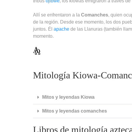
tribus
ojibwe
, los kiowas emigraron a través de 
Allí se enfrentaron a la
Comanches
, quien ocu
de la región. Desde ese momento, los dos pueb
juntos. Él
apache
de las Llanuras (también lla
momento.
Mitología Kiowa-Comanch
Mitos y leyendas Kiowa
Mitos y leyendas comanches
Libros de mitología aztec