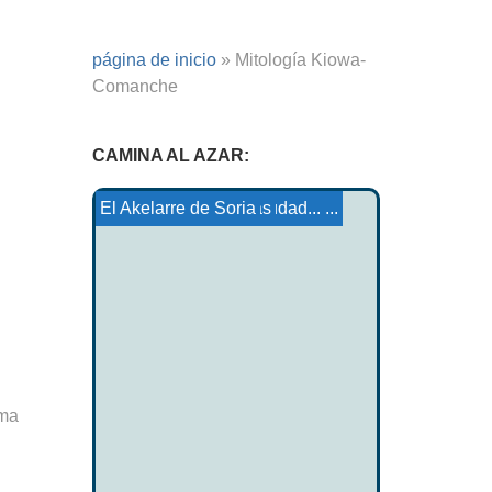
página de inicio
»
Mitología Kiowa-
Comanche
CAMINA AL AZAR:
Choctaw de ardilla negra
Kiowa Tale: Fallecimiento de...
Alevismo
Marie-Morgane y la ciudad...
Tártaro y Heren-Su...
Las tríadas irlandesas
El Akelarre de Soria
oma