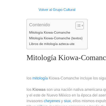
Facebook
WhatsApp
LinkedIn
Telegram
Email
Copy
Volver al Grupo Cultural
Link
Contenido
Mitología Kiowa-Comanche
Mitología Kiowa-Comanche (textos)
Libros de mitología azteca-ute
Mitología Kiowa-Comanc
los
mitología
Kiowa-Comanche incluye los sigu
los
Kiowas
son una nación nativa americana que
y el este de Nuevo México en la época del ase
invasores
cheyenes
y
siux
, ellos mismos expul