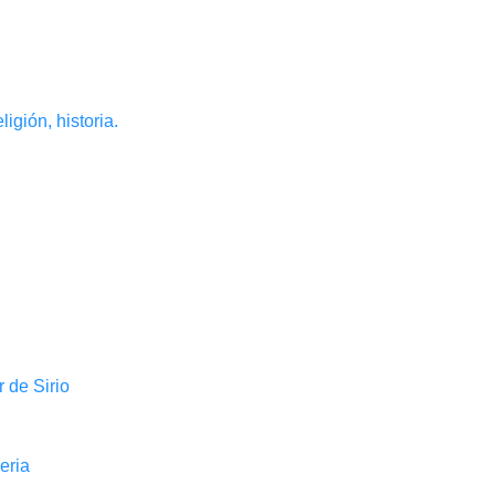
igión, historia.
r de Sirio
eria