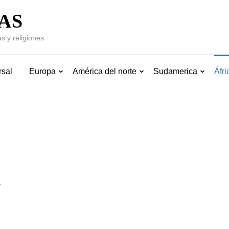
AS
s y religiones
rsal
Europa
América del norte
Sudamerica
Áfri
n