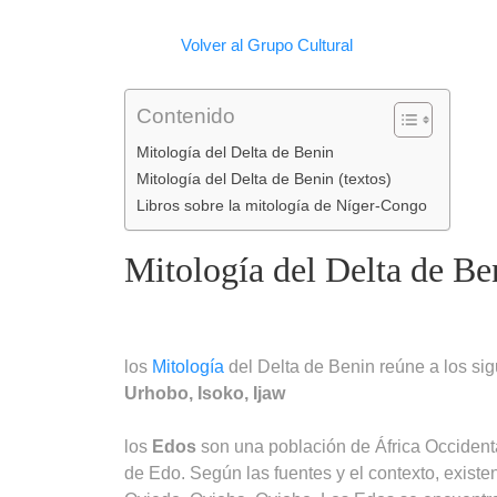
Facebook
WhatsApp
LinkedIn
Telegram
Email
Copy
Volver al Grupo Cultural
Link
Contenido
Mitología del Delta de Benin
Mitología del Delta de Benin (textos)
Libros sobre la mitología de Níger-Congo
Mitología del Delta de Be
los
Mitología
del Delta de Benin reúne a los sig
Urhobo,
Isoko,
Ijaw
los
Edos
son una población de África Occidental
de Edo. Según las fuentes y el contexto, existe