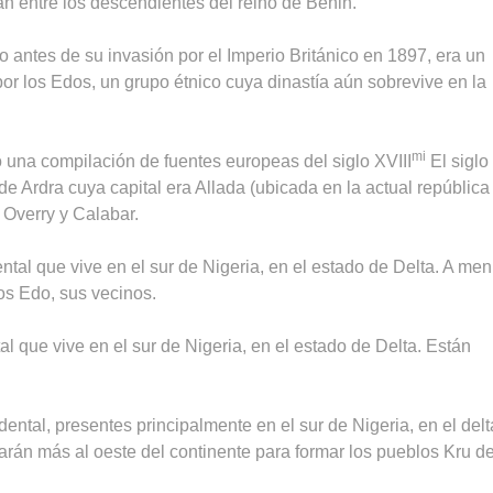
n entre los descendientes del reino de Benin.
o antes de su invasión por el Imperio Británico en 1897, era un
or los Edos, un grupo étnico cuya dinastía aún sobrevive en la
mi
o una compilación de fuentes europeas del siglo XVIII
El siglo
 de Ardra cuya capital era Allada (ubicada en la actual república
 Overry y Calabar.
tal que vive en el sur de Nigeria, en el estado de Delta. A me
os Edo, sus vecinos.
l que vive en el sur de Nigeria, en el estado de Delta. Están
ental, presentes principalmente en el sur de Nigeria, en el delt
arán más al oeste del continente para formar los pueblos Kru d