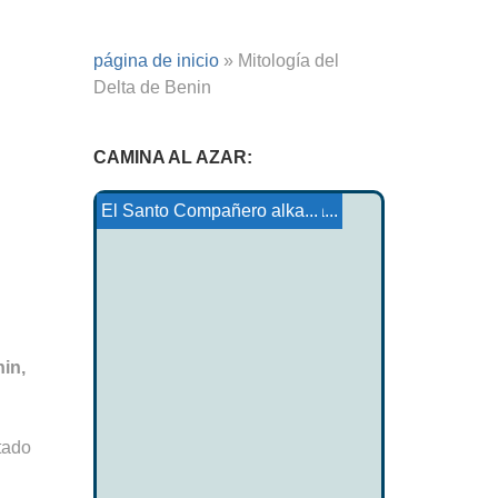
página de inicio
»
Mitología del
Delta de Benin
CAMINA AL AZAR:
Mitología daguestán
Mitología iroquesa
Mashaf Reš el libro negro
María de Francia: Laust...
Sacrificio humano y agrícola...
Mitología Karachay-Balka...
El Santo Compañero
in,
tado