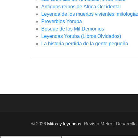
Antiguos reinos de África Occidental
Leyenda de los muertos vivientes: mitología
Proverbios Yoruba
Bosque de los Mil Demonios
Leyendas Yoruba (Libros Olvidados)
La historia perdida de la gente pequeña
© 2026
Mitos y leyendas
. Revista Metro | Desarroll