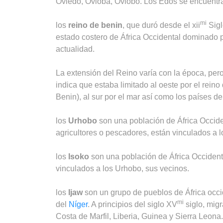
Oviedo, Ovioba, Oviobo. Los Edos se encuentra
mi
los
reino de benin
, que duró desde el xii
Sigl
estado costero de África Occidental dominado p
actualidad.
La extensión del Reino varía con la época, per
indica que estaba limitado al oeste por el reino
Benin), al sur por el mar así como los países de
los
Urhobo
son una población de África Occiden
agricultores o pescadores, están vinculados a l
los
Isoko
son una población de África Occidenta
vinculados a los Urhobo, sus vecinos.
los
Ijaw
son un grupo de pueblos de África occid
mi
del
Níger
. A principios del siglo XV
siglo, migr
Costa de Marfil, Liberia, Guinea y Sierra Leona.