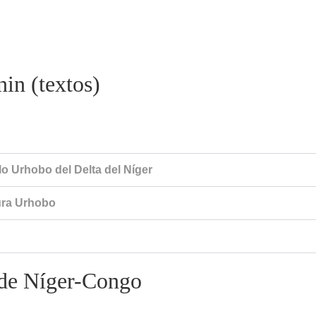
in (textos)
lo Urhobo del Delta del Níger
tura Urhobo
 de Níger-Congo