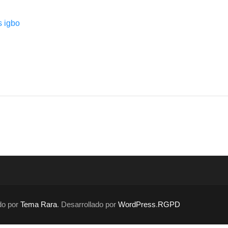
s igbo
ado por
Tema Rara
. Desarrollado por
WordPress
.
RGPD