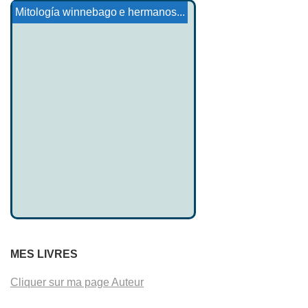
mitología hitita
RGPD
La diosa mari
Tristán e Isolda: La Sa...
La hermana y los siete hermanos...
Ordenado
Mitología winnebago
MES LIVRES
Cliquer sur ma page Auteur