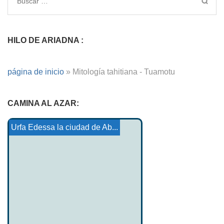
HILO DE ARIADNA :
página de inicio
»
Mitología tahitiana - Tuamotu
CAMINA AL AZAR:
Lancelot o el caballero...
Danzas de Tokelau
El Nuraghe Santu Antine
mitología lidia
Mitología etrusca
Iktomi y el cervatillo
Urfa Edessa la ciudad de Ab...