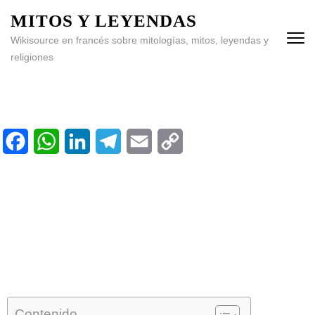
MITOS Y LEYENDAS
Wikisource en francés sobre mitologías, mitos, leyendas y
religiones
Facebook
WhatsApp
LinkedIn
Telegram
Email
Copy
bienvenida
Link
Biblioteca
Calendario
Contenido