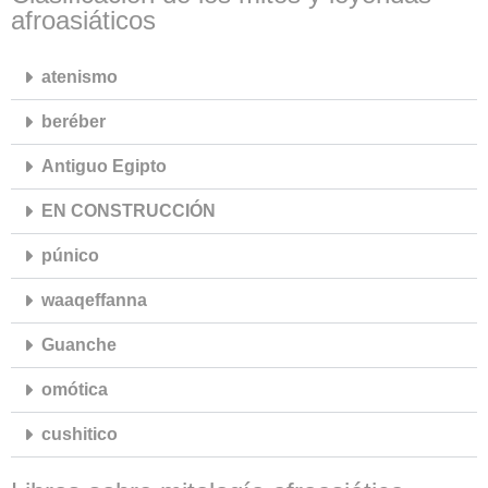
afroasiáticos
atenismo
beréber
Antiguo Egipto
EN CONSTRUCCIÓN
púnico
waaqeffanna
Guanche
omótica
cushitico