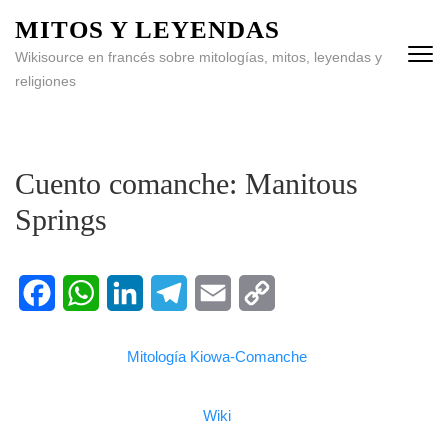
MITOS Y LEYENDAS
Wikisource en francés sobre mitologías, mitos, leyendas y
religiones
Cuento comanche: Manitous
Springs
Facebook
WhatsApp
LinkedIn
Telegram
Email
Copy
Mitología Kiowa-Comanche
Link
Wiki