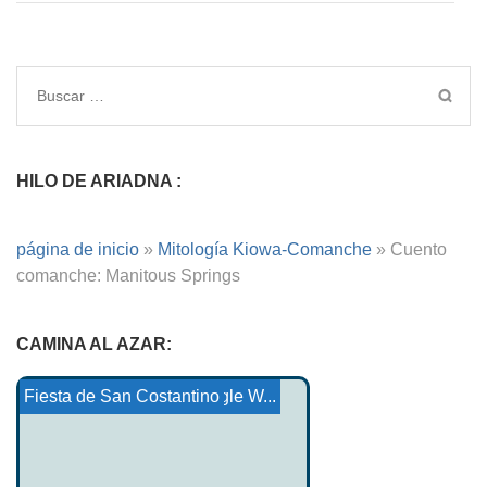
HILO DE ARIADNA :
página de inicio
»
Mitología Kiowa-Comanche
»
Cuento
comanche: Manitous Springs
CAMINA AL AZAR:
Cuento Ojibwe: Showandas...
Cuento de Cheyenne: Eagle W...
Piel de sapo Xavier
Mitología maorí
Mitología ibérica
Proezas de la infancia...
Fiesta de San Costantino