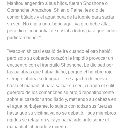
Manitou engendró a sus hijos, fueran Shoshone o
Comanche, Arapahoe, Shian o Paine, les dio de
comer búfalos y el agua pura de la fuente para saciar
su sed. No dijo a uno, bebe aquí, ya otro bebe allá;
pero dio el manantial de cristal a todos para que todos
pudieran beber ".
"Waco-mish casi estalló de ira cuando el otro habló;
pero solo su cobarde corazón le impidió provocar un
encuentro con el tranquilo Shoshone. Le dio sed por
las palabras que había dicho, porque el hombre rojo
siempre ahorra su lengua. ,– se agachó de nuevo
hasta el manantial para saciar su sed, cuando el sutil
guerrero de los comanches se arrojó repentinamente
sobre el cazador arrodillado y, metiendo su cabeza en
el agua burbujeante, lo sujetó con todas sus fuerzas
hasta que su víctima ya no se debatió. , sus miembros
rígidos se relajaron y cayó hacia adelante sobre el
manantial, ahogado y muerto.