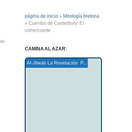
página de inicio
»
Mitología bretona
»
Cuentos de Canterbury: El
comerciante
ras
CAMINA AL AZAR:
Glosario en L (celta)
Cuentos vascos 17
Cuento Tsimshian: El Mee...
Cuento Ojibwa: Rainbow P...
Lakota Tale: Jefe Roma...
Mitología Ahtna-Tanaima
Al-Jilwah La Revelación