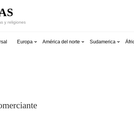
AS
s y religiones
rsal
Europa
América del norte
Sudamerica
Áfri
omerciante