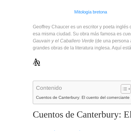
Facebook
WhatsApp
LinkedIn
Telegram
Email
Copy
Mitología bretona
Link
Geoffrey Chaucer es un escritor y poeta inglé
esa misma ciudad. Su obra más famosa es
cue
Gauvain y el Caballero Verde
(de una persona
grandes obras de la literatura inglesa. Aquí est
Contenido
Cuentos de Canterbury: El cuento del comerciante
Cuentos de Canterbury: El