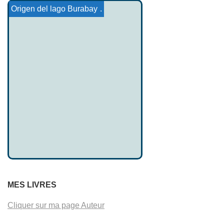
Yarsanismo
Hina y el cocotero
Acheria el zorro
La Leyenda de Gargor y...
finn y los fantasmas
Cuentos vascos 19
Origen del lago Burabay
MES LIVRES
Cliquer sur ma page Auteur