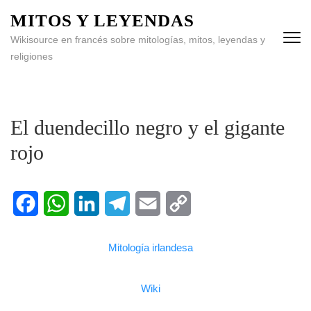
MITOS Y LEYENDAS
Wikisource en francés sobre mitologías, mitos, leyendas y
religiones
El duendecillo negro y el gigante
rojo
Facebook
WhatsApp
LinkedIn
Telegram
Email
Copy
Mitología irlandesa
Link
Wiki