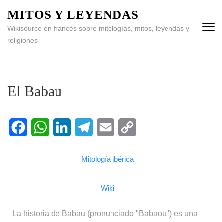
MITOS Y LEYENDAS
Wikisource en francés sobre mitologías, mitos, leyendas y
religiones
El Babau
Facebook
WhatsApp
LinkedIn
Telegram
Email
Copy
Mitología ibérica
Link
Wiki
La historia de Babau (pronunciado "Babaou") es una