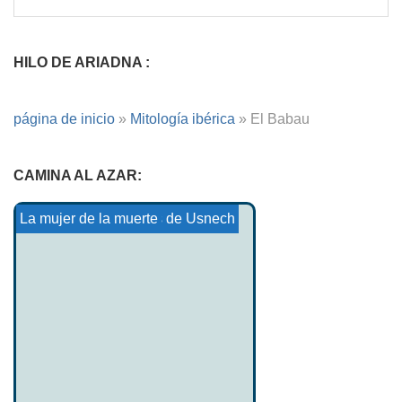
HILO DE ARIADNA :
página de inicio
»
Mitología ibérica
»
El Babau
CAMINA AL AZAR:
La Posada Da Choca
La Profecía de Gwenc'Hl...
Cuentos de Canterbury: Los...
Mitología iroquesa
Cuentos vascos 14
Asesinato de los Hijos de Usnech
La mujer de la muerte