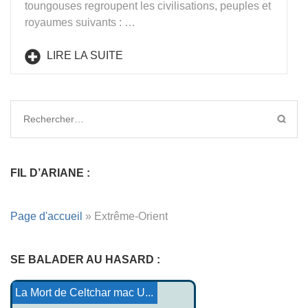
toungouses regroupent les civilisations, peuples et
royaumes suivants : …
LIRE LA SUITE
Rechercher :
FIL D’ARIANE :
Page d'accueil
»
Extrême-Orient
SE BALADER AU HASARD :
Urfa Edesse la ville d'Ab...
Conte Tsimshian : Raven b...
Al-Jilwah La révélation
Le Magicien Ferragio
La mer s'ennuyait
Les pétrifiés de Brehat
La Mort de Celtchar mac U...