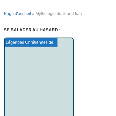
Page d'accueil
»
Mythologie du Grand Iran
SE BALADER AU HASARD :
Herensuge et le chevalier
Les Légendes Maori
Llud et Llevelys
Panthéon Odinani
La vieille et le taureau ...
Gentil de St Martin
Légendes Chrétiennes de...