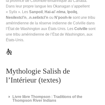
la province de Colombie-Britannique au Canada.
Dans leur propre langue les Okanagan s’appellent
« Syilx ». Les
Sanpoil
,
Hai-ai’-nlma
,
Ipoilq
,
Nesilextcl’n
,
.n.selixtcl’n
ou
N’pooh-le
sont une tribu
amérindienne de la réserve indienne de Colville dans
l’État de Washington aux États-Unis. Les
Colville
sont
une tribu amérindienne de l’État de Washington, aux
États-Unis.
Mythologie Salish de
l’Intérieur (textes)
Livre libre Thompson : Traditions of the
Thompson River Indians