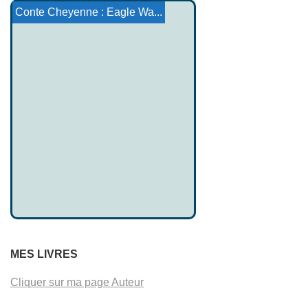
Dieux de 3ème générati...
Mythologie Ossète
Canu Heledd
Mythologie Punique - Phé...
Mythologie Ibérique
Le Dit des Rois d'Écosse
Conte Cheyenne : Eagle Wa...
MES LIVRES
Cliquer sur ma page Auteur