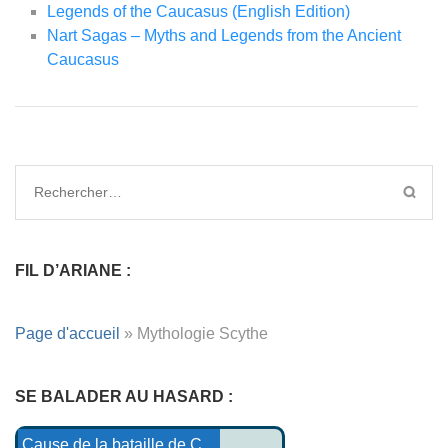
Legends of the Caucasus (English Edition)
Nart Sagas – Myths and Legends from the Ancient
Caucasus
FIL D’ARIANE :
Page d'accueil
»
Mythologie Scythe
SE BALADER AU HASARD :
Tristan et Iseult : Le Gr...
Bibliothèques / livres
L'origine des peuples des...
Wigalois le chevalier à ...
Les Légendes Maori
La Vie de saint Cado
Cause de la bataille de C...