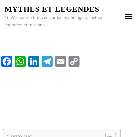
MYTHES ET LEGENDES
Le Wikisource français sur les mythologies, mythes,
légendes et religions
Facebook
WhatsApp
LinkedIn
Telegram
Email
Copy
Accueil
Link
Bibliothèque
Calendrier
Contenus