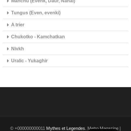
Manchu (Evenk, Daur, Nanai)
Tungus (Even, evenki)
A trier
Chukotko - Kamchatkan
Nivkh
Uralic - Yukaghir
ES
© +000000000011
Mythes et Legendes
. Metro Magazine |
EN