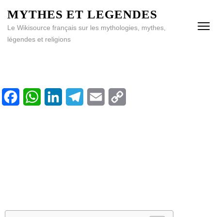
MYTHES ET LEGENDES
Le Wikisource français sur les mythologies, mythes,
légendes et religions
Facebook
WhatsApp
LinkedIn
Telegram
Email
Copy
Link
Accueil
Bibliothèque
Calendrier