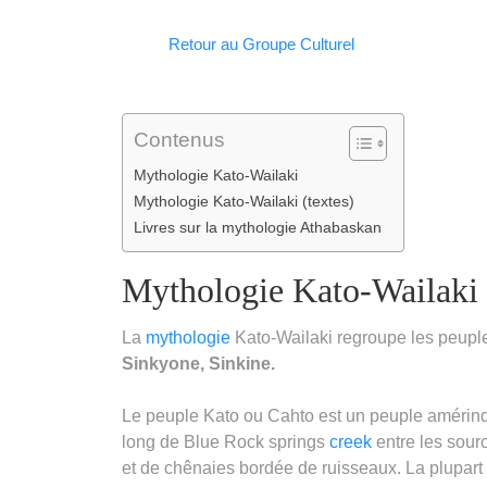
Facebook
WhatsApp
LinkedIn
Telegram
Email
Copy
Retour au Groupe Culturel
Link
Contenus
Mythologie Kato-Wailaki
Mythologie Kato-Wailaki (textes)
Livres sur la mythologie Athabaskan
Mythologie Kato-Wailaki
La
mythologie
Kato-Wailaki regroupe les peupl
Sinkyone,
Sinkine
.
Le peuple Kato ou Cahto est un peuple amérindie
long de Blue Rock springs
creek
entre les sour
et de chênaies bordée de ruisseaux. La plupart d’