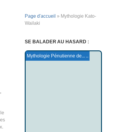
Page d'accueil
»
Mythologie Kato-
Wailaki
SE BALADER AU HASARD :
Les Amazones
Erec et Enide : le rôle ...
Mythologie de Amapa-Para ...
N'oun-Doaré
Mythologie Basque
Contes basques 18
Mythologie Pénutienne de...
,
le
nes
x.