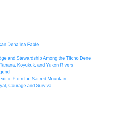
kan Dena’ina Fable
edge and Stewardship Among the Tlicho Dene
he Tanana, Koyukuk, and Yukon Rivers
egend
xico: From the Sacred Mountain
yal, Courage and Survival