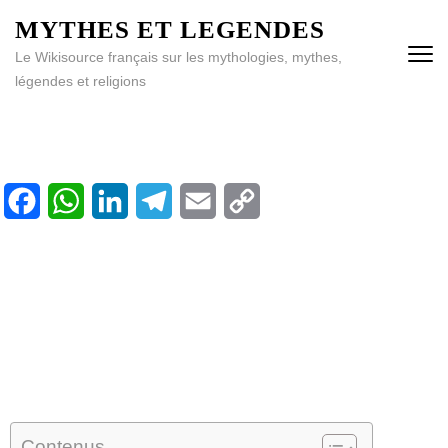
MYTHES ET LEGENDES
Le Wikisource français sur les mythologies, mythes,
légendes et religions
Facebook
WhatsApp
LinkedIn
Telegram
Email
Copy
Accueil
Link
Bibliothèque
Calendrier
Contenus