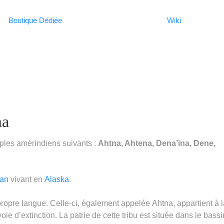
Boutique Dédiée
Wiki
ma
les amérindiens suivants :
Ahtna, Ahtena, Dena’ina, Dene,
can
vivant en
Alaska
.
ropre langue. Celle-ci, également appelée Ahtna, appartient à l
voie d’extinction. La patrie de cette tribu est située dans le bass