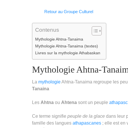
Facebook
WhatsApp
LinkedIn
Telegram
Email
Copy
Retour au Groupe Culturel
Link
Contenus
Mythologie Ahtna-Tanaima
Mythologie Ahtna-Tanaima (textes)
Livres sur la mythologie Athabaskan
Mythologie Ahtna-Tanai
La
mythologie
Ahtna-Tanaima regroupe les peup
Tanaina
Les
Ahtna
ou
Ahtena
sont un peuple
athapas
Ce terme signifie
peuple de la glace
dans leur p
famille des langues
athapascanes
; elle est en 