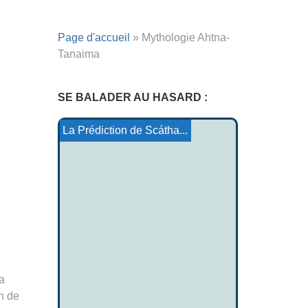
Page d'accueil
»
Mythologie Ahtna-
Tanaima
SE BALADER AU HASARD :
La religion élamite
Conte Tokelau : Sinalangi
Caoilte aux longs pieds
Contes Yoruba 5
La Fontaine de Barenton
Tristan et Iseult : La Mo...
La Prédiction de Scátha...
a
in de