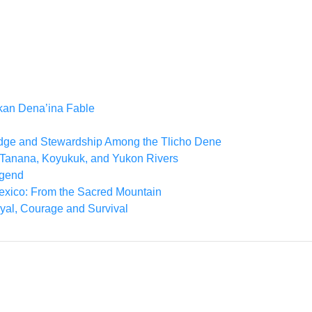
kan Dena’ina Fable
edge and Stewardship Among the Tlicho Dene
he Tanana, Koyukuk, and Yukon Rivers
egend
xico: From the Sacred Mountain
yal, Courage and Survival