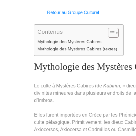
Facebook
WhatsApp
LinkedIn
Telegram
Email
Copy
Retour au Groupe Culturel
Link
Contenus
Mythologie des Mystères Cabires
Mythologie des Mystères Cabires (textes)
Mythologie des Mystères 
Le culte à Mystères Cabires (de
Kabirim
, « die
divinités mineures dans plusieurs endroits de l
d’Imbros.
Elles furent importées en Grèce par les Phénici
culte pélasgique. Primitivement, les dieux Cabir
Axiocersos, Axiocersa et Cadmillos ou Casmillos