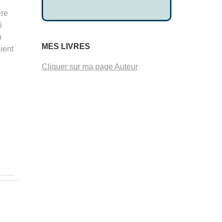
ère
i
n
MES LIVRES
ient
Cliquer sur ma page Auteur