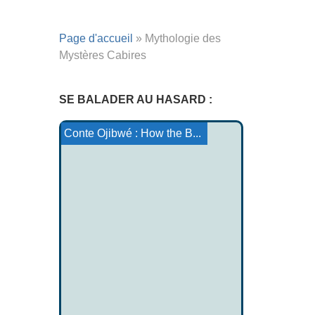
Page d'accueil
»
Mythologie des
Mystères Cabires
SE BALADER AU HASARD :
Le Morte d'Arthur
La Mort de Cet Mac Magach
La Prise du Sid
Conte Haida : Mother Bear...
Princesse Matatia
Le mythe Māui
Conte Ojibwé : How the B...