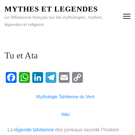
MYTHES ET LEGENDES
Le Wikisource français sur les mythologies, mythes,
légendes et religions
Tu et Ata
Facebook
WhatsApp
LinkedIn
Telegram
Email
Copy
Mythologie Tahitienne du Vent
Link
Wiki
La
légende
tahitienne
des jumeaux raconte l’histoire