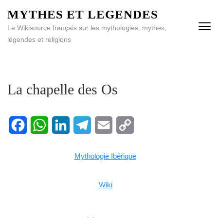
MYTHES ET LEGENDES
Le Wikisource français sur les mythologies, mythes,
légendes et religions
La chapelle des Os
Facebook
WhatsApp
LinkedIn
Telegram
Email
Copy
Mythologie Ibérique
Link
Wiki