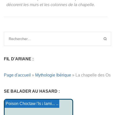
décorent les murs et les colonnes de la chapelle.
FIL D’ARIANE :
Page d'accueil
»
Mythologie Ibérique
»
La chapelle des Os
SE BALADER AU HASARD :
Conte Lakota : How people...
Panthéon lusitanien
La servante chez les lami...
Dahut et la ville d'Is
Les Skneli
Prière yézidi
Poison Choctaw