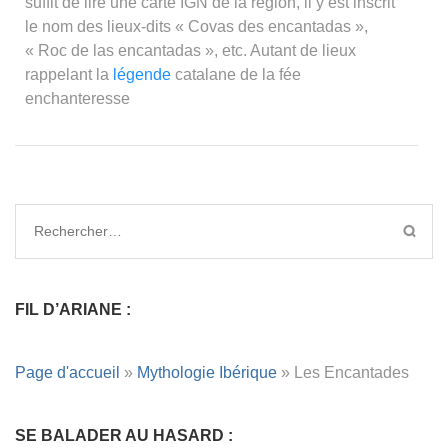
suffit de lire une carte IGN de la région, il y est inscrit
le nom des lieux-dits « Covas des encantadas »,
« Roc de las encantadas », etc. Autant de lieux
rappelant la
légende
catalane de la fée
enchanteresse
FIL D’ARIANE :
Page d'accueil
»
Mythologie Ibérique
»
Les Encantades
SE BALADER AU HASARD :