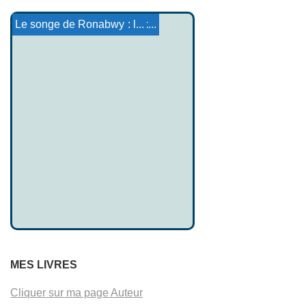
Le Fantôme de l'Arbre
Conte Tokelau : Alomoanak...
Contes de Canterburry : l...
Le Magicien Ferragio
Contes basques 13
Renaud de Beaujeu
Le songe de Ronabwy
MES LIVRES
Cliquer sur ma page Auteur