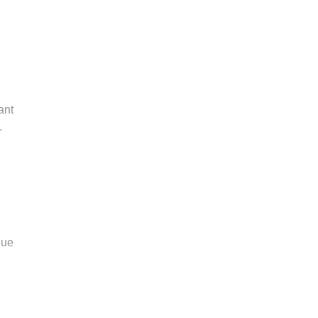
ant
.
que