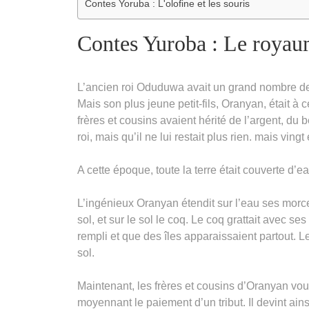
Contes Yoruba : L'olofine et les souris
Contes Yuroba : Le royau
L’ancien roi Oduduwa avait un grand nombre de p
Mais son plus jeune petit-fils, Oranyan, était à c
frères et cousins ​​avaient hérité de l’argent, d
roi, mais qu’il ne lui restait plus rien. mais ving
A cette époque, toute la terre était couverte d’ea
L’ingénieux Oranyan étendit sur l’eau ses morceaux
sol, et sur le sol le coq. Le coq grattait avec ses
rempli et que des îles apparaissaient partout. 
sol.
Maintenant, les frères et cousins ​​d’Oranyan voul
moyennant le paiement d’un tribut. Il devint ainsi