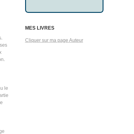
MES LIVRES
s.
Cliquer sur ma page Auteur
 ses
x
on.
su le
artie
le
age