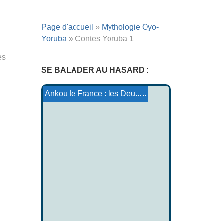
Page d'accueil
»
Mythologie Oyo-
Yoruba
»
Contes Yoruba 1
es
SE BALADER AU HASARD :
Mythologie Troyenne
L'origine des êtres Tsá...
Conte Ojibwé : Turtle Is...
Contes de Canterburry : l...
Conte Tsimshian : Bear Wh...
Marie de France : les Deu...
Ankou