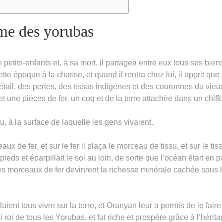
me des yorubas
etits-enfants et, à sa mort, il partagea entre eux tous ses bien
ette époque à la chasse, et quand il rentra chez lui, il apprit que
u bétail, des perles, des tissus indigènes et des couronnes du vieu
t et une pièces de fer, un coq et de la terre attachée dans un chiff
u, à la surface de laquelle les gens vivaient.
 de fer, et sur le fer il plaça le morceau de tissu, et sur le tis
 pieds et éparpillait le sol au loin, de sorte que l’océan était en p
Les morceaux de fer devinrent la richesse minérale cachée sous 
aient tous vivre sur la terre, et Oranyan leur a permis de le faire
 roi de tous les Yorubas, et fut riche et prospère grâce à l’hérit