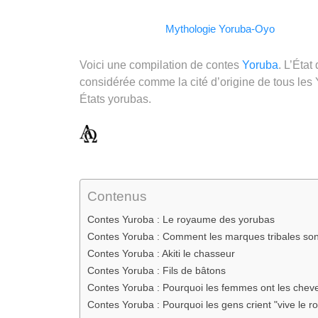
Facebook
WhatsApp
LinkedIn
Telegram
Email
Copy
Mythologie Yoruba-Oyo
Link
Voici une compilation de contes
Yoruba
. L’État
considérée comme la cité d’origine de tous les 
États yorubas.
Contenus
Contes Yuroba : Le royaume des yorubas
Contes Yoruba : Comment les marques tribales sont
Contes Yoruba : Akiti le chasseur
Contes Yoruba : Fils de bâtons
Contes Yoruba : Pourquoi les femmes ont les chev
Contes Yoruba : Pourquoi les gens crient "vive le roi