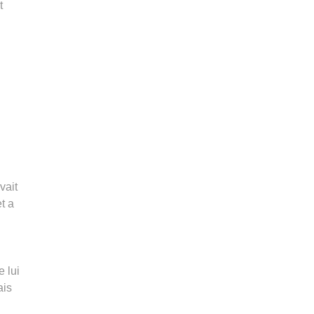
t
vait
t a
 lui
ais