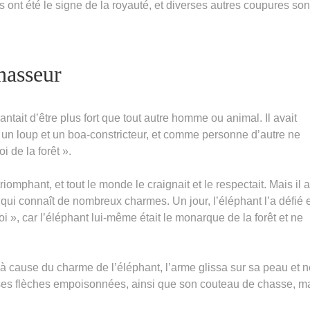
 ont été le signe de la royauté, et diverses autres coupures son
hasseur
ntait d’être plus fort que tout autre homme ou animal. Il avait
, un loup et un boa-constricteur, et comme personne d’autre ne
i de la forêt ».
 triomphant, et tout le monde le craignait et le respectait. Mais il a
t qui connaît de nombreux charmes. Un jour, l’éléphant l’a défié e
roi », car l’éléphant lui-même était le monarque de la forêt et ne
à cause du charme de l’éléphant, l’arme glissa sur sa peau et ne
et ses flèches empoisonnées, ainsi que son couteau de chasse, m