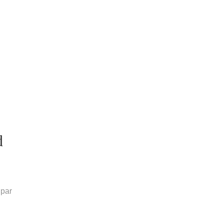
d
 par