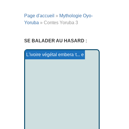
Page d'accueil
»
Mythologie Oyo-
Yoruba
»
Contes Yoruba 3
SE BALADER AU HASARD :
Athirne et Amergin
Le Sébastianisme
Mythologie Takique-Cupane
Mythologie Anichinabé
Coloxaïs
Les lamiñak au pont d'Ut...
L'ivoire végétal embera