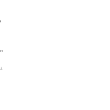
a
er
 à