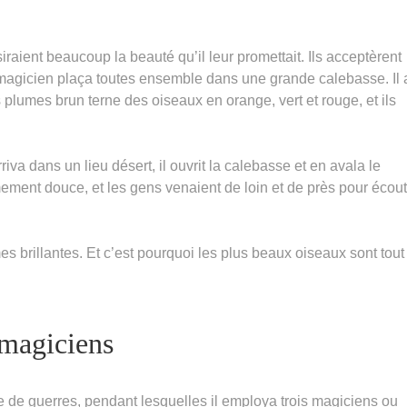
iraient beaucoup la beauté qu’il leur promettait. Ils acceptèrent
 magicien plaça toutes ensemble dans une grande calebasse. Il 
 plumes brun terne des oiseaux en orange, vert et rouge, et ils
riva dans un lieu désert, il ouvrit la calebasse et en avala le
mement douce, et les gens venaient de loin et de près pour écout
es brillantes. Et c’est pourquoi les plus beaux oiseaux sont tout
 magiciens
de guerres, pendant lesquelles il employa trois magiciens ou