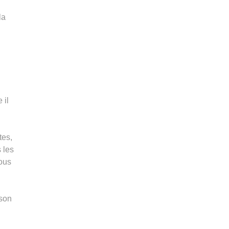
la
 il
tes,
s les
tous
 son