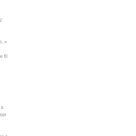
ez
e. »
 fil
 a
aser