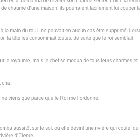
ien et lui demanda de révéler son charme secret. Enfin, la fem
t de chaume d’une maison, ils pourraient facilement lui couper l
lla à la main du roi. Il ne pouvait en aucun cas être supprimé. Lor
roi, la tête les consommait toutes, de sorte que le roi semblait
ut le royaume, mais le chef se moqua de tous leurs charmes et
 cria :
e ne viens que parce que le Roi me l’ordonne.
tomba aussitôt sur le sol, où elle devint une rivière qui coule, qui
ivière d’Elenre.