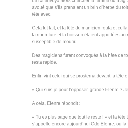
Le roi envoya alors chercher la femme du magic
avoué que s’ils prenaient un brin d’herbe du toi
tête avec.
Cela fut fait, et la tête du magicien roula et co
la nourriture et la boisson étaient apportées au 
susceptible de mourir.
Des magiciens furent convoqués à la hâte de to
resta rapide.
Enfin vint celui qui se prosterna devant la tête et
« Qui suis-je pour t’opposer, grande Elenre ? J
A cela, Elenre répondit :
« Tu es plus sage que tout le reste ! » et la tête 
s’appelle encore aujourd’hui Odo Elenre, ou la r