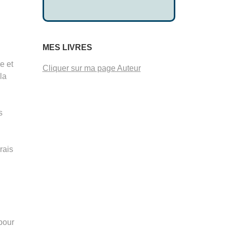
MES LIVRES
e et
Cliquer sur ma page Auteur
la
s
rais
 pour