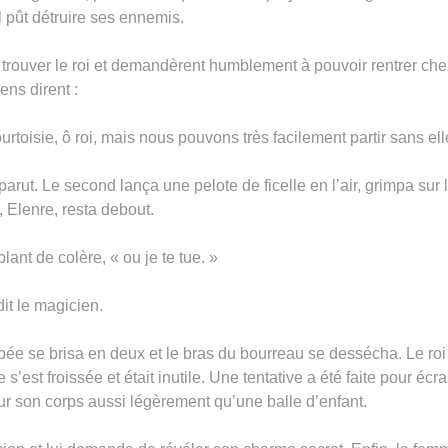
l pût détruire ses ennemis.
nt trouver le roi et demandèrent humblement à pouvoir rentrer ch
ens dirent :
oisie, ô roi, mais nous pouvons très facilement partir sans ell
arut. Le second lança une pelote de ficelle en l’air, grimpa sur le
 Elenre, resta debout.
blant de colère, « ou je te tue. »
it le magicien.
épée se brisa en deux et le bras du bourreau se dessécha. Le roi
 s’est froissée et était inutile. Une tentative a été faite pour écr
sur son corps aussi légèrement qu’une balle d’enfant.