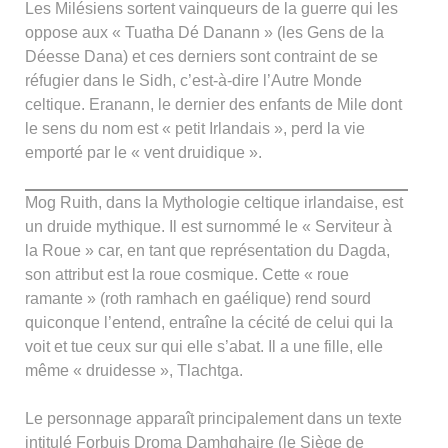
Les Milésiens sortent vainqueurs de la guerre qui les
oppose aux « Tuatha Dé Danann » (les Gens de la
Déesse Dana) et ces derniers sont contraint de se
réfugier dans le Sidh, c’est-à-dire l’Autre Monde
celtique. Eranann, le dernier des enfants de Mile dont
le sens du nom est « petit Irlandais », perd la vie
emporté par le « vent druidique ».
Mog Ruith, dans la Mythologie celtique irlandaise, est
un druide mythique. Il est surnommé le « Serviteur à
la Roue » car, en tant que représentation du Dagda,
son attribut est la roue cosmique. Cette « roue
ramante » (roth ramhach en gaélique) rend sourd
quiconque l’entend, entraîne la cécité de celui qui la
voit et tue ceux sur qui elle s’abat. Il a une fille, elle
même « druidesse », Tlachtga.
Le personnage apparaît principalement dans un texte
intitulé Forbuis Droma Damhghaire (le Siège de