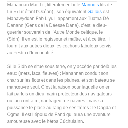
Manannan Mac Lir, littéralement « le
Mannois
fils de
Lir » (Lir étant l’Océan) , son équivalent
Gallois
est
Manawyddan Fab Llyr. Il appartient aux Tuatha Dé
Danann (Gens de la Déesse Dana), c’est le dieu-
guerrier souverain de l’Autre Monde celtique, le
(Sidh). Il en est le régisseur et maître, et à ce titre, il
fournit aux autres dieux les cochons fabuleux servis
au Festin d’Immortalité.
Si le Sidh se situe sous terre, on y accède par delà les
eaux (mers, lacs, fleuves) ; Manannan conduit son
char sur les flots et dans les plaines, et son bateau se
manœuvre seul. C’est la raison pour laquelle on en
fait parfois un dieu marin protecteur des navigateurs
ou, au contraire, naufrageur de navires, mais sa
puissance le place au rang de ses frères : le Dagda et
Ogme. Il est l’époux de Fand qui aura une aventure
amoureuse avec le héros Cúchulainn.