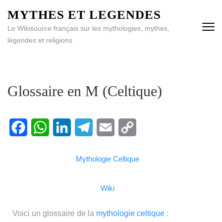
MYTHES ET LEGENDES
Le Wikisource français sur les mythologies, mythes,
légendes et religions
Glossaire en M (Celtique)
Facebook
WhatsApp
LinkedIn
Telegram
Email
Copy
Mythologie Celtique
Link
Wiki
Voici un glossaire de la
mythologie
celtique
: