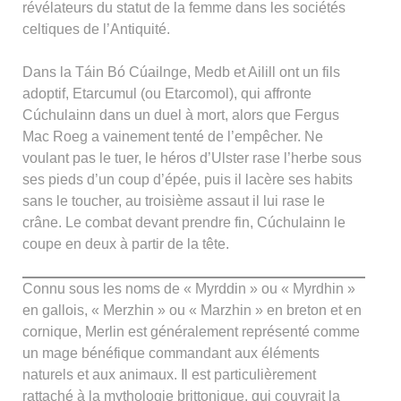
révélateurs du statut de la femme dans les sociétés
celtiques de l’Antiquité.
Dans la Táin Bó Cúailnge, Medb et Ailill ont un fils
adoptif, Etarcumul (ou Etarcomol), qui affronte
Cúchulainn dans un duel à mort, alors que Fergus
Mac Roeg a vainement tenté de l’empêcher. Ne
voulant pas le tuer, le héros d’Ulster rase l’herbe sous
ses pieds d’un coup d’épée, puis il lacère ses habits
sans le toucher, au troisième assaut il lui rase le
crâne. Le combat devant prendre fin, Cúchulainn le
coupe en deux à partir de la tête.
Connu sous les noms de « Myrddin » ou « Myrdhin »
en gallois, « Merzhin » ou « Marzhin » en breton et en
cornique, Merlin est généralement représenté comme
un mage bénéfique commandant aux éléments
naturels et aux animaux. Il est particulièrement
rattaché à la mythologie brittonique, qui couvrait la