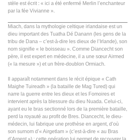
stèle est écrit : « ici a été enfermé Merlin l’enchanteur
par la fée Vivianne ».
Miach, dans la mythologie celtique irlandaise est un
dieu important des Tuatha Dé Danann (les gens de la
tribu de Dana – c’est-à-dire les dieux de l’Irlande), son
nom signifie « le boisseau ». Comme Diancecht son
père, il est expert en médecine, il a une sœur Airmed
(« la mesure ») et un frère-doublon Ormiach.
Il apparaît notamment dans le récit épique « Cath
Maighe Tuireadh » (la bataille de Mag Tured) qui
narre la guerre entre les dieux et les Fomoires et
intervient après la blessure du dieu Nuada. Celui-ci,
ayant eu le bras sectionné lors de la première bataille,
perd la royauté au profit de Bres. Diancecht, le dieu-
médecin, lui fabrique une prothèse en argent, d’où
son surnom d’« Airgetlam » (c’est-à-dire « au Bras
d’Argent ») ; cette opération lui permet de recouvrer la