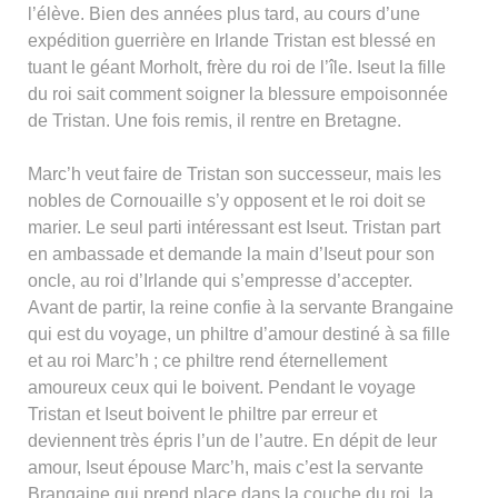
l’élève. Bien des années plus tard, au cours d’une
expédition guerrière en Irlande Tristan est blessé en
tuant le géant Morholt, frère du roi de l’île. Iseut la fille
du roi sait comment soigner la blessure empoisonnée
de Tristan. Une fois remis, il rentre en Bretagne.
Marc’h veut faire de Tristan son successeur, mais les
nobles de Cornouaille s’y opposent et le roi doit se
marier. Le seul parti intéressant est Iseut. Tristan part
en ambassade et demande la main d’Iseut pour son
oncle, au roi d’Irlande qui s’empresse d’accepter.
Avant de partir, la reine confie à la servante Brangaine
qui est du voyage, un philtre d’amour destiné à sa fille
et au roi Marc’h ; ce philtre rend éternellement
amoureux ceux qui le boivent. Pendant le voyage
Tristan et Iseut boivent le philtre par erreur et
deviennent très épris l’un de l’autre. En dépit de leur
amour, Iseut épouse Marc’h, mais c’est la servante
Brangaine qui prend place dans la couche du roi, la