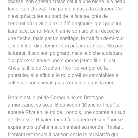
chasse, son chemin croise celui d’une biche. Il a beau
forcer son cheval, il ne parvient pas à la rattraper. Ce
n’est qu’acculée au bord de la falaise, près de
l’endroit où la ville d’Ys a été engloutie, qu’il peut lui
faire face. Le roi Marc’h arme son arc et lui décoche
une flèche, mais par un sortilège, le trait fait demi-tour
et vient tuer directement son précieux cheval. Mu par
la fureur, il sort son poignard, mais la biche a disparu,
à la place se trouve une superbe jeune fille. C’est
Ahès, la fille de Gradlon. Pour se venger de la
poursuite, elle affuble le roi d’oreilles semblables à
celles de son cheval, puis s’enfonce dans la mer.
Marc’h est le roi de Cornouaille en Bretagne
armoricaine, sa sœur Bleunwenn (Blanche-Fleur) a
épousé Rivalen, le roi de Loonois, une contrée au sud
de l’Écosse. Rivalen meurt à la guerre et son épouse
expire alors qu’elle met un enfant au monde : Tristan.
L’enfant est recueilli par son oncle le roi Marc’h qui