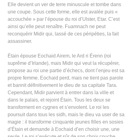
Elle devient un ver de terre minuscule et tombe dans
une coupe. Sous cette forme, elle est avalée puis «
accouchée » par l’épouse du roi d’Ulster, Etar. C’est
ainsi qu’elle peut renaître. Fuamnach ne peut
reconquérir Midir qui, lassé de ces péripéties, la fait
assassiner.
Étain épouse Eochaid Airem, le Ard ri Érenn (roi
suprême d’Irlande), mais Midir qui veut la récupérer,
propose au roi une partie d’échecs, dont l’enjeu est sa
propre femme. Eochaid perd, mais ne tient pas parole
et bannit définitivement le dieu de sa capitale Tara.
Cependant, Midir parvient à entrer dans la ville et
dans le palais, et rejoint Étain. Tous les deux se
transforment en cygnes et s’envolent. Le roi les
poursuit dans tous les sidh, mais le dieu va user de sa
magie : il transforme cinquante jeunes filles en sosies
d’Étain et demande à Eochaid d’en choisir une, une
seule. Le roi s’exécute et sûr de son choix couche