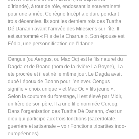
d’Irlande), à tour de rôle, endossant la souveraineté
pour une année. Ce règne tricéphale dure pendant
trois décennies. Ils sont les derniers rois des Tuatha
Dé Danann avant l’arrivée des Milesiens sur l’île. Il
est surnommé « Fils de la Charrue ». Son épouse est
Fódla, une personnification de l’Irlande.
Oengus (ou Aengus, ou Mac Oc) est le fils naturel du
Dagda et de Boand (nom de la rivière La Boyne), il a
été procréé et il est né le même jour. Le Dagda avait
dupé l’époux de Boann pour l’enlever. Oengus
signifie « choix unique » et Mac Oc « fils jeune ».
Selon la coutume du forestage, il est élevé par Midir,
un frère de son père. Il a une fille nommée Curcog.
Dans l’organisation des Tuatha Dé Danann, c’est un
dieu qui participe aux trois fonctions (sacerdotale,
guerrière et artisanale – voir Fonctions tripartites indo-
européennes).