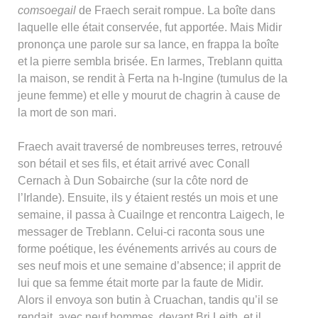
comsoegail
de Fraech serait rompue. La boîte dans
laquelle elle était conservée, fut apportée. Mais Midir
prononça une parole sur sa lance, en frappa la boîte
et la pierre sembla brisée. En larmes, Treblann quitta
la maison, se rendit à Ferta na h-Ingine (tumulus de la
jeune femme) et elle y mourut de chagrin à cause de
la mort de son mari.
Fraech avait traversé de nombreuses terres, retrouvé
son bétail et ses fils, et était arrivé avec Conall
Cernach à Dun Sobairche (sur la côte nord de
l’Irlande). Ensuite, ils y étaient restés un mois et une
semaine, il passa à Cuailnge et rencontra Laigech, le
messager de Treblann. Celui-ci raconta sous une
forme poétique, les événements arrivés au cours de
ses neuf mois et une semaine d’absence; il apprit de
lui que sa femme était morte par la faute de Midir.
Alors il envoya son butin à Cruachan, tandis qu’il se
rendait, avec neuf hommes, devant Bri Leith, et il