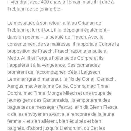
il viendrait avec 400 chars à Temair; mais il fit dire à
Treblann de se tenir prête.
Le messager, à son retour, alla au Grianan de
Treblann et lui dit tout, il lui dépeignit également –
dans un poème – la beauté de Fraech. Avec le
consentement de sa maîtresse, il rapporta à Coirpre la
proposition de Fraech. Fraech raconta ensuite à
Medb, Ailill et Fergus l’offense de Coirpre et ils
l’appelèrent à la vengeance. Ses camarades
promirent de l’accompagner; c’était Laigsech
Lennmar (grand manteau), le fils de Conall Cernach,
Aengus mac Aenlaime Gaibe, Connra mac Tinne,
Dorchu mac Tinne, Monga Milech et une troupe de
jeunes gens des Gamanraids. Ils emportèrent des
baguettes de messager (
flesca
), afin dit Glenn Flesca,
« de les envoyer en avant à la rencontre de la jeune
femme » et s’en allèrent, bien équipés et bien
baignés, d’abord jusqu’à Liathdruim, où Cet les