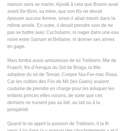
maison sans se marier. Ajouté à cela que Boann avait
averti Be-Binn, sa mère, que son fils ne devait
épouser aucune femme, sinon il allait mourir dans la
même année. En outre, il devait prendre soin de ne
pas se battre avec Cuchulainn, ni nager dans une eau
noire entre Samain et Beltaine, ni donner ses armes
en gage.
Mais tomba aussi amoureuse de lui Treblann, fille de
Fraech, fils d’Aengus du Sid de Broga, la fille
adoptive du roi de Temair, Coirpre Nia-Fer-mac Rosa.
Car les nobles des Fils de Mil (les Gaels) avaient
coutume de prendre en charge pour les éduquer les
enfants princes elfes voisins, de sorte que ces
derniers ne nuisent pas au blé, au lait ou à la
prospérité.
Quand le roi apprit la passion de Treblann, il la fit
venir à lui dans la « maison des chuchotements » et il