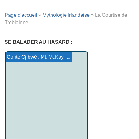
Page d'accueil
»
Mythologie Irlandaise
»
La Courtise de
Treblainne
SE BALADER AU HASARD :
L'or de Dabeiba
Tu et Ata
Le cuélebre
Conte Ojibwé : Three Sis...
Conte Lakota : Dreamcatch...
Conte Cheyenne : Veeho
Conte Ojibwé : Mt. McKay