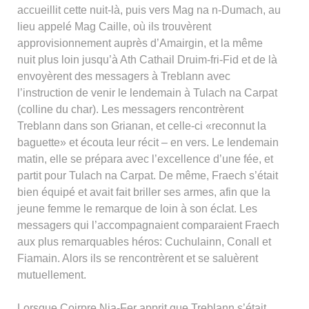
accueillit cette nuit-là, puis vers Mag na n-Dumach, au
lieu appelé Mag Caille, où ils trouvèrent
approvisionnement auprès d’Amairgin, et la même
nuit plus loin jusqu’à Ath Cathail Druim-fri-Fid et de là
envoyèrent des messagers à Treblann avec
l’instruction de venir le lendemain à Tulach na Carpat
(colline du char). Les messagers rencontrèrent
Treblann dans son Grianan, et celle-ci «reconnut la
baguette» et écouta leur récit – en vers. Le lendemain
matin, elle se prépara avec l’excellence d’une fée, et
partit pour Tulach na Carpat. De même, Fraech s’était
bien équipé et avait fait briller ses armes, afin que la
jeune femme le remarque de loin à son éclat. Les
messagers qui l’accompagnaient comparaient Fraech
aux plus remarquables héros: Cuchulainn, Conall et
Fiamain. Alors ils se rencontrèrent et se saluèrent
mutuellement.
Lorsque Coirpre Nia-Fer apprit que Treblann s’était