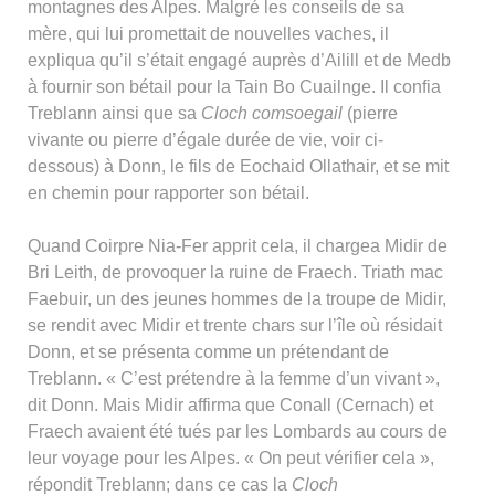
montagnes des Alpes. Malgré les conseils de sa
mère, qui lui promettait de nouvelles vaches, il
expliqua qu’il s’était engagé auprès d’Ailill et de Medb
à fournir son bétail pour la Tain Bo Cuailnge. Il confia
Treblann ainsi que sa
Cloch comsoegail
(pierre
vivante ou pierre d’égale durée de vie, voir ci-
dessous) à Donn, le fils de Eochaid Ollathair, et se mit
en chemin pour rapporter son bétail.
Quand Coirpre Nia-Fer apprit cela, il chargea Midir de
Bri Leith, de provoquer la ruine de Fraech. Triath mac
Faebuir, un des jeunes hommes de la troupe de Midir,
se rendit avec Midir et trente chars sur l’île où résidait
Donn, et se présenta comme un prétendant de
Treblann. « C’est prétendre à la femme d’un vivant »,
dit Donn. Mais Midir affirma que Conall (Cernach) et
Fraech avaient été tués par les Lombards au cours de
leur voyage pour les Alpes. « On peut vérifier cela »,
répondit Treblann; dans ce cas la
Cloch