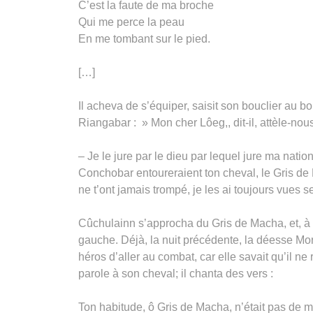
C’est la faute de ma broche
Qui me perce la peau
En me tombant sur le pied.
[…]
Il acheva de s’équiper, saisit son bouclier au bo
Riangabar : » Mon cher Lôeg,, dit-il, attèle-nous
– Je le jure par le dieu par lequel jure ma nat
Conchobar entoureraient ton cheval, le Gris de 
ne t’ont jamais trompé, je les ai toujours vues se 
Cûchulainn s’approcha du Gris de Macha, et, à t
gauche. Déjà, la nuit précédente, la déesse Morr
héros d’aller au combat, car elle savait qu’il
parole à son cheval; il chanta des vers :
Ton habitude, ô Gris de Macha, n’était pas de 