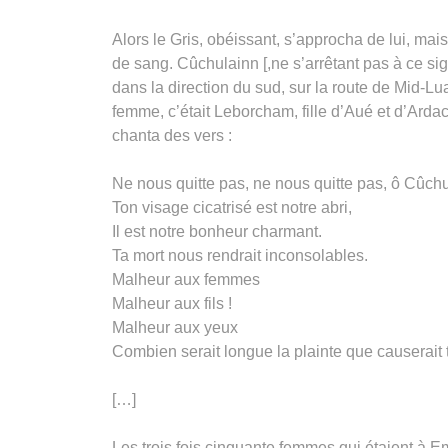
Alors le Gris, obéissant, s’approcha de lui, ma
de sang. Cûchulainn [,ne s’arrêtant pas à ce si
dans la direction du sud, sur la route de Mid-Lua
femme, c’était Leborcham, fille d’Aué et d’Ardac,
chanta des vers :
Ne nous quitte pas, ne nous quitte pas, ô Cûch
Ton visage cicatrisé est notre abri,
Il est notre bonheur charmant.
Ta mort nous rendrait inconsolables.
Malheur aux femmes
Malheur aux fils !
Malheur aux yeux
Combien serait longue la plainte que causerait 
[…]
Les trois fois cinquante femmes qui étaient à 