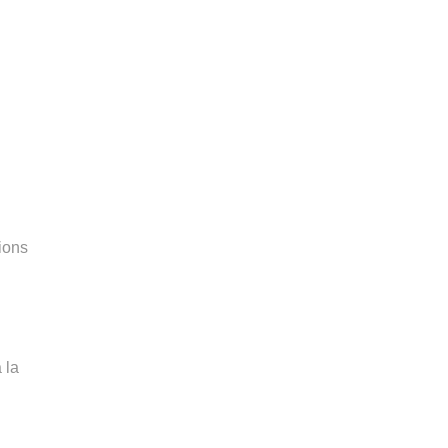
ions
 la