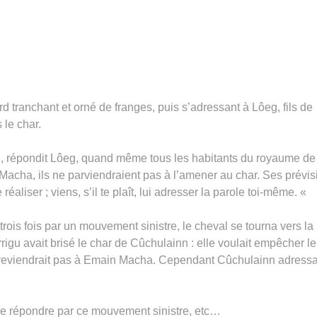
rd tranchant et orné de franges, puis s’adressant à Lôeg, fils de
 le char.
ion, répondit Lôeg, quand même tous les habitants du royaume de
Macha, ils ne parviendraient pas à l’amener au char. Ses prévis
réaliser ; viens, s’il te plaît, lui adresser la parole toi-même. «
rois fois par un mouvement sinistre, le cheval se tourna vers la
igu avait brisé le char de Cûchulainn : elle voulait empêcher le
 ne reviendrait pas à Emain Macha. Cependant Cûchulainn adressa
me répondre par ce mouvement sinistre, etc…