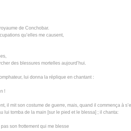
le royaume de Conchobar.
ccupations qu’elles me causent,
ues,
cher des blessures mortelles aujourd’hui.
iomphateur, lui donna la réplique en chantant :
n !
t, il mit son costume de guerre, mais, quand il commença à s’
 lui tomba de la main [sur le pied et le blessa] ; il chanta:
t pas son frottement qui me blesse