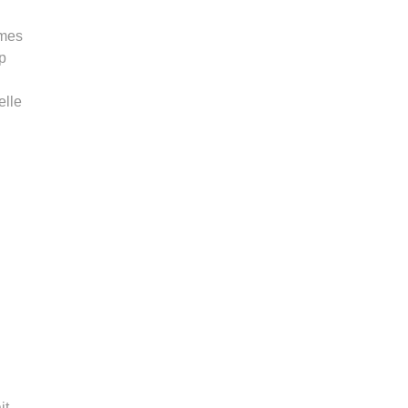
rmes
p
elle
it