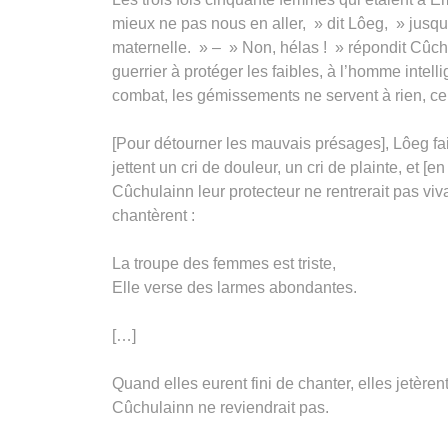
mieux ne pas nous en aller, » dit Lôeg, » jusqu’
maternelle. » – » Non, hélas ! » répondit Cûchu
guerrier à protéger les faibles, à l’homme inte
combat, les gémissements ne servent à rien, ce 
[Pour détourner les mauvais présages], Lôeg fait
jettent un cri de douleur, un cri de plainte, et [
Cûchulainn leur protecteur ne rentrerait pas viv
chantèrent :
La troupe des femmes est triste,
Elle verse des larmes abondantes.
[…]
Quand elles eurent fini de chanter, elles jetèrent
Cûchulainn ne reviendrait pas.