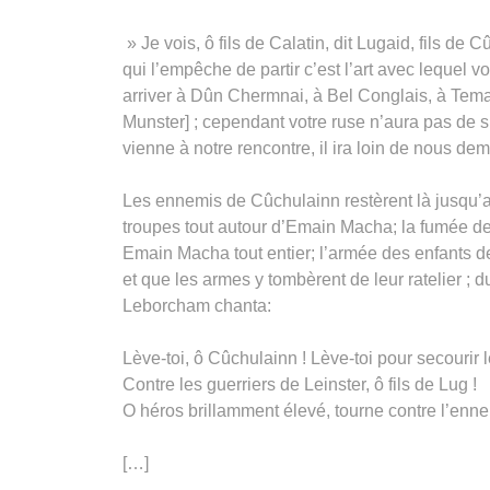
» Je vois, ô fils de Calatin, dit Lugaid, fils d
qui l’empêche de partir c’est l’art avec lequel 
arriver à Dûn Chermnai, à Bel Conglais, à Tema
Munster] ; cependant votre ruse n’aura pas de 
vienne à notre rencontre, il ira loin de nous de
Les ennemis de Cûchulainn restèrent là jusqu’a
troupes tout autour d’Emain Macha; la fumée d
Emain Macha tout entier; l’armée des enfants de 
et que les armes y tombèrent de leur ratelier ;
Leborcham chanta:
Lève-toi, ô Cûchulainn ! Lève-toi pour secourir
Contre les guerriers de Leinster, ô fils de Lug !
O héros brillamment élevé, tourne contre l’enne
[…]