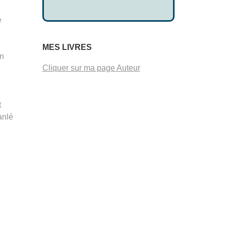
e
MES LIVRES
nn
Cliquer sur ma page Auteur
t
anlé