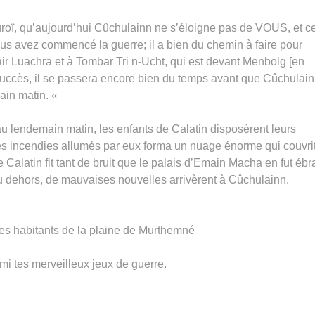
e Cûroï, qu’aujourd’hui Cûchulainn ne s’éloigne pas de VOUS, et c
vous avez commencé la guerre; il a bien du chemin à faire pour
ir Luachra et à Tombar Tri n-Ucht, qui est devant Menbolg [en
succès, il se passera encore bien du temps avant que Cûchulai
main matin. «
u lendemain matin, les enfants de Calatin disposèrent leurs
es incendies allumés par eux forma un nuage énorme qui couvri
Calatin fit tant de bruit que le palais d’Emain Macha en fut ébr
 du dehors, de mauvaises nouvelles arrivèrent à Cûchulainn.
 les habitants de la plaine de Murthemné
mi tes merveilleux jeux de guerre.