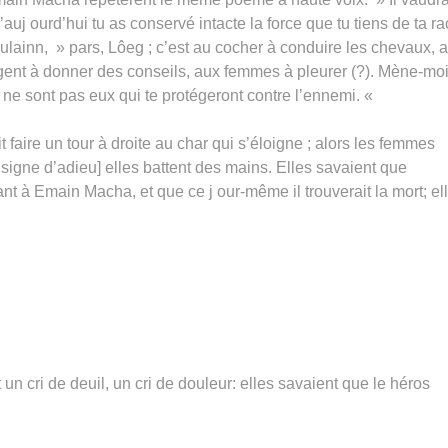
auj ourd’hui tu as conservé intacte la force que tu tiens de ta r
lainn, » pars, Lôeg ; c’est au cocher à conduire les chevaux, 
lligent à donner des conseils, aux femmes à pleurer (?). Mène-mo
ne sont pas eux qui te protégeront contre l’ennemi. «
 faire un tour à droite au char qui s’éloigne ; alors les femmes
en signe d’adieu] elles battent des mains. Elles savaient que
ant à Emain Macha, et que ce j our-même il trouverait la mort; el
 un cri de deuil, un cri de douleur: elles savaient que le héros