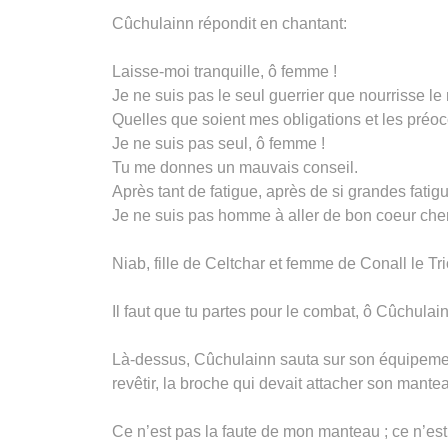
Cûchulainn répondit en chantant:
Laisse-moi tranquille, ô femme !
Je ne suis pas le seul guerrier que nourrisse 
Quelles que soient mes obligations et les préo
Je ne suis pas seul, ô femme !
Tu me donnes un mauvais conseil.
Après tant de fatigue, après de si grandes fatig
Je ne suis pas homme à aller de bon coeur cher
Niab, fille de Celtchar et femme de Conall le Tr
Il faut que tu partes pour le combat, ô Cûchulain
Là-dessus, Cûchulainn sauta sur son équipemen
revêtir, la broche qui devait attacher son manteau
Ce n’est pas la faute de mon manteau ; ce n’es