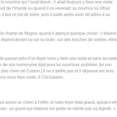
a nourrice qui l’avait élevé ; il allait toujours y faire une visite
ud de l’Irlande ou quand il en revenait; sa nourrice lui offrait
 but ce pot de bière, puis il partit après avoir dit adieu à sa
ssé le champ de Mogna, quand il aperçut quelque chose : c’étaient
étaient devant lui sur la route ; sur des broches de sorbier, elle
 passer près d’un foyer sans y faire une visite et sans accepte
 de son homonyme était pour lui nourriture prohibée; [or son
re chien de Culann.] Il ne s’arrête pas et il dépasse les trois
iens nous faire visite, ô Cûchulainn.
us avons un chien à t’offrir; si notre foyer était grand, ajouta-t-ell
s pas ; un grand qui méprise les petits ne mérite pas sa dignité. «