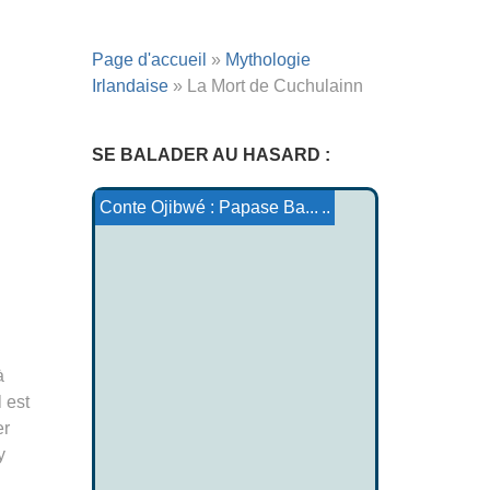
Page d'accueil
»
Mythologie
Irlandaise
»
La Mort de Cuchulainn
SE BALADER AU HASARD :
Conte Lakota : Brave Woma...
Le bourreau de Jean le Ba...
Le lamiña et la vieille
L'or de Dabeiba
Mythologie Minoenne
La veuve et son fils
Conte Ojibwé : Papase
à
 est
er
y