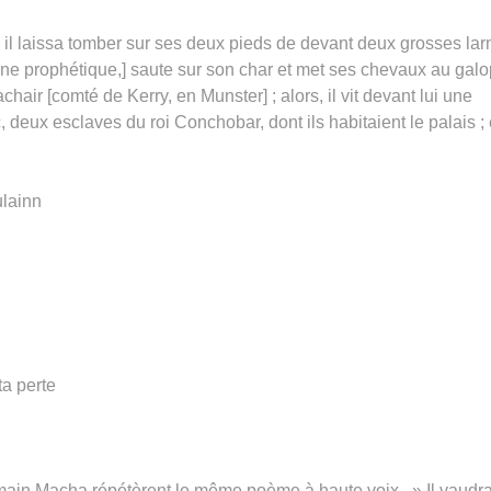
is il laissa tomber sur ses deux pieds de devant deux grosses la
gne prophétique,] saute sur son char et met ses chevaux au galo
chair [comté de Kerry, en Munster] ; alors, il vit devant lui une
 deux esclaves du roi Conchobar, dont ils habitaient le palais ; 
ulainn
ta perte
Emain Macha répétèrent le même poème à haute voix. » Il vaudra