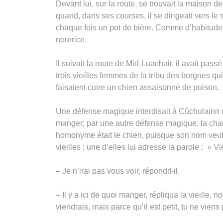
Devant lui, sur la route, se trouvait la maison de l
quand, dans ses courses, il se dirigeait vers le s
chaque fois un pot de bière. Comme d’habitude, il
nourrice.
Il suivait la route de Mid-Luachair, il avait pa
trois vieilles femmes de la tribu des borgnes qui 
faisaient cuire un chien assaisonné de poison.
Une défense magique interdisait à Cûchulainn de
manger; par une autre défense magique, la chair
homonyme était le chien, puisque son nom veut di
vieilles ; une d’elles lui adresse la parole : » V
– Je n’irai pas vous voir, répondit-il.
– Il y a ici de quoi manger, répliqua la vieille, no
viendrais, mais parce qu’il est petit, tu ne vien