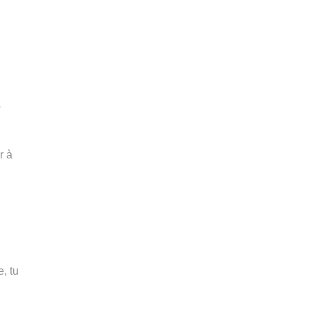
s
r à
e, tu