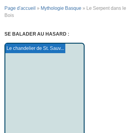
Page d'accueil
»
Mythologie Basque
»
Le Serpent dans le
Bois
SE BALADER AU HASARD :
Hinaraure’a et la cheni...
Mythologie et Culte de Di...
Llywarch Hen
Mythologie Tahitienne - A...
Contes Yoruba 5
Marie de France : Laüsti...
Le chandelier de St. Sauv...