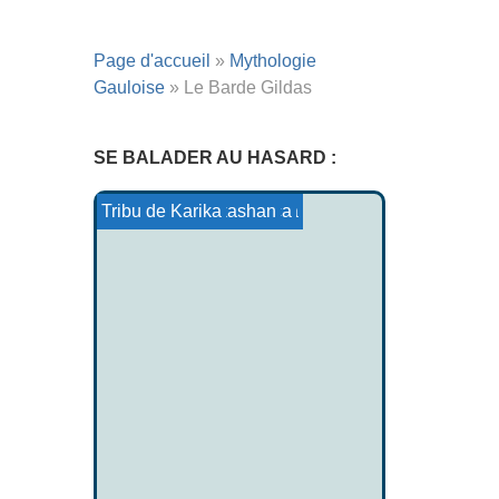
Page d'accueil
»
Mythologie
Gauloise
»
Le Barde Gildas
SE BALADER AU HASARD :
Tristan et Iseult : Brang...
Mythologie Lydienne
Les Vodoun
Le monastère de Vardzia
Mythologie Aymara-Inca
Mythologie Wakashan
Tribu de Karika