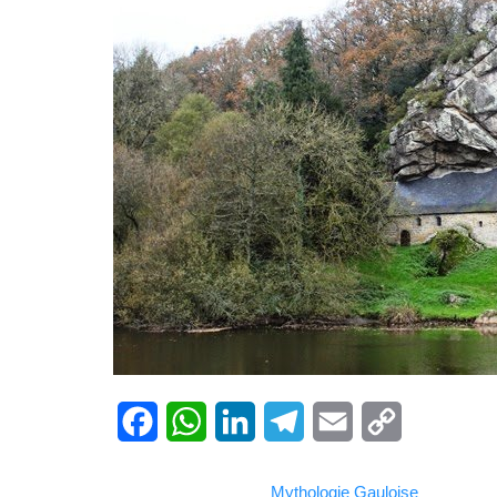
Facebook
WhatsApp
LinkedIn
Telegram
Email
Copy
Mythologie Gauloise