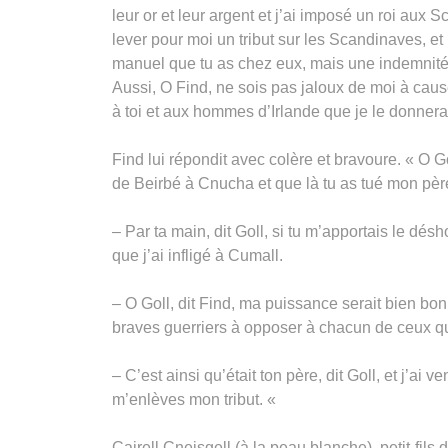
leur or et leur argent et j’ai imposé un roi aux Sc
lever pour moi un tribut sur les Scandinaves, et le
manuel que tu as chez eux, mais une indemnité d
Aussi, O Find, ne sois pas jaloux de moi à cause
à toi et aux hommes d’Irlande que je le donnera
Find lui répondit avec colère et bravoure. « O Gol
de Beirbé à Cnucha et que là tu as tué mon père;
– Par ta main, dit Goll, si tu m’apportais le dés
que j’ai infligé à Cumall.
– O Goll, dit Find, ma puissance serait bien bon
braves guerriers à opposer à chacun de ceux qu
– C’est ainsi qu’était ton père, dit Goll, et j’ai
m’enlèves mon tribut. «
Cairell Cneisgell (à la peau blanche), petit-fils 