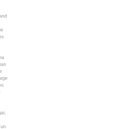
rand
de
es
cha
sian
Le
arge
es
t
ai,
: un