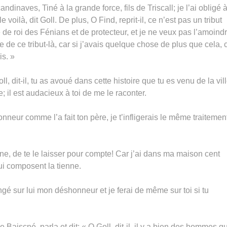
andinaves, Tiné à la grande force, fils de Triscall; je l’ai obligé 
 voilà, dit Goll. De plus, O Find, reprit-il, ce n’est pas un tribut
e roi des Fénians et de protecteur, et je ne veux pas l’amoindri
 de ce tribut-là, car si j’avais quelque chose de plus que cela, c
is. »
l, dit-il, tu as avoué dans cette histoire que tu es venu de la vil
 il est audacieux à toi de me le raconter.
honneur comme l’a fait ton père, je t’infligerais le même traitemen
ne, de te le laisser pour compte! Car j’ai dans ma maison cent
i composent la tienne.
 vengé sur lui mon déshonneur et je ferai de même sur toi si tu
de Baiscné, parla et dit: « O Goll, dit-il, il y a bien des hommes q