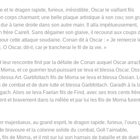
et le dragon rapide, furieux, irrésistible, Oscar le vaillant fils
son corps charmant; une belle plaque artistique à son cou; son g
dur à lame droite dans son autre main. Il alla impétueusement,
frère Cairell. Sans dégainer son glaive, il recourut aux coups 
our cette attaque soudaine. Conan dit à Oscar : « Je remercie l
 Oscar, dit-il, car je trancherai le fil de ta vie. »
t leur rencontre finit par la défaite de Conan auquel Oscar arra
 Morna, et ce guerrier tout-puissant se leva et blessa Oscar. Os
et blessa Art. Garbfoltach fils de Morna se leva et blessa Ossian. 
de combat et de dure lutte et blessa Garbfoltach. Garadh à la l
gach. Alors se leva Faelan fils de Find, avec ses trois cents frèr
nt et bravement dans la mêlée et par lui les fils de Morna furen
er majestueux, au grand esprit, le dragon rapide, furieux, l’ours g
 de bravoure et la colonne solide du combat, Goll l’aimable,
 fils de Morna, et il mit sur lui son harnais de bataille et de duel