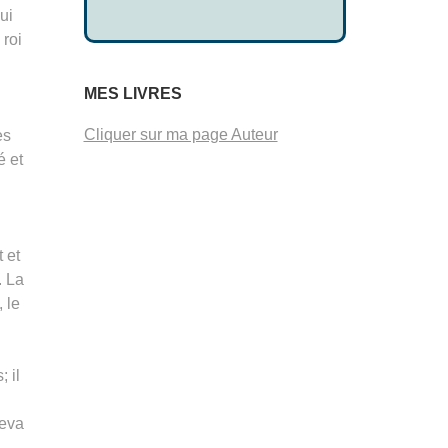
ui
 roi
MES LIVRES
Cliquer sur ma page Auteur
es
é et
 et
. La
 le
 il
leva