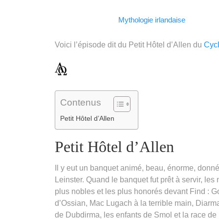
Facebook
WhatsApp
LinkedIn
Telegram
Email
Copy
Mythologie irlandaise
Link
Voici l’épisode dit du Petit Hôtel d’Allen du
Cyc
Contenus
Petit Hôtel d’Allen
Petit Hôtel d’Allen
Il y eut un banquet animé, beau, énorme, donné p
Leinster. Quand le banquet fut prêt à servir, les
plus nobles et les plus honorés devant Find : Goll
d’Ossian, Mac Lugach à la terrible main, Diarma
de Dubdirma, les enfants de Smol et la race de 