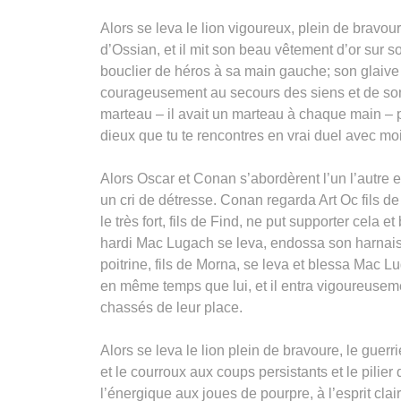
Alors se leva le lion vigoureux, plein de bravoure 
d’Ossian, et il mit son beau vêtement d’or sur 
bouclier de héros à sa main gauche; son glaive 
courageusement au secours des siens et de son 
marteau – il avait un marteau à chaque main – p
dieux que tu te rencontres en vrai duel avec moi, O
Alors Oscar et Conan s’abordèrent l’un l’autre e
un cri de détresse. Conan regarda Art Oc fils de
le très fort, fils de Find, ne put supporter cela 
hardi Mac Lugach se leva, endossa son harnais 
poitrine, fils de Morna, se leva et blessa Mac Lu
en même temps que lui, et il entra vigoureuseme
chassés de leur place.
Alors se leva le lion plein de bravoure, le guerri
et le courroux aux coups persistants et le pilier
l’énergique aux joues de pourpre, à l’esprit clair,