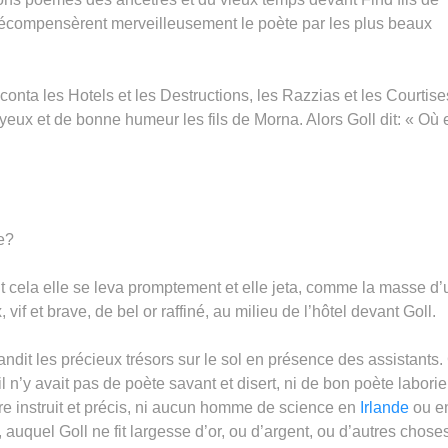
récompensèrent merveilleusement le poète par les plus beaux
raconta les Hotels et les Destructions, les Razzias et les Courtis
yeux et de bonne humeur les fils de Morna. Alors Goll dit: « Où 
e?
isant cela elle se leva promptement et elle jeta, comme la masse d’
if et brave, de bel or raffiné, au milieu de l’hôtel devant Goll.
pandit les précieux trésors sur le sol en présence des assistants.
n’y avait pas de poète savant et disert, ni de bon poète laborie
ire instruit et précis, ni aucun homme de science en
Irlande
ou e
à, auquel Goll ne fit largesse d’or, ou d’argent, ou d’autres chose