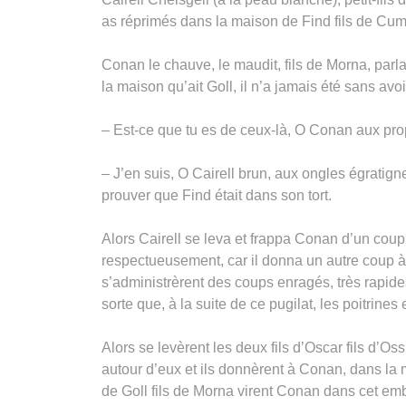
as réprimés dans la maison de Find fils de Cuma
Conan le chauve, le maudit, fils de Morna, parla e
la maison qu’ait Goll, il n’a jamais été sans av
– Est-ce que tu es de ceux-là, O Conan aux propo
– J’en suis, O Cairell brun, aux ongles égratigneu
prouver que Find était dans son tort.
Alors Cairell se leva et frappa Conan d’un coup
respectueusement, car il donna un autre coup à C
s’administrèrent des coups enragés, très rapides
sorte que, à la suite de ce pugilat, les poitrine
Alors se levèrent les deux fils d’Oscar fils d’Oss
autour d’eux et ils donnèrent à Conan, dans la m
de Goll fils de Morna virent Conan dans cet emba