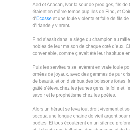
Aed et Anacan, Ivor faiseur de prodiges, fils de 
étaient en même temps pupilles de Find, et Coirel
d’
Écosse
et une foule violente et folle de fils 
d’Irlande y vinrent.
Find s’assit dans le siège du champion au milieu 
nobles de leur maison de chaque coté d’eux. Chac
convenable, comme ç’avait été leur habitude en 
Puis les serviteurs se levèrent en vraie foule pou
ornées de joyaux, avec des gemmes de pur cristal
de beauté, et on distribua des boissons fortes, 
gaîté s’éleva chez les jeunes gens, la folie et l
savoir et le prophétisme chez les poètes.
Alors un héraut se leva tout droit vivement et se
secoua une longue chaine de vieil argent pour r
poètes. Et tous écoutèrent en un silence profon
et il chanta des ballades, des chansons et de 