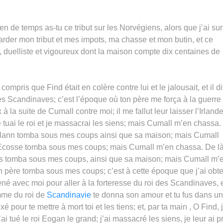
ien de temps as-tu ce tribut sur les Norvégiens, alors que j’ai sur
 garder mon tribut et mes impots, ma chasse et mon butin, et ce
ur, duelliste et vigoureux dont la maison compte dix centaines de
compris que Find était en colère contre lui et le jalousait, et il di
 les Scandinaves; c’est l’époque où ton père me força à la guerre 
x à la suite de Cumall contre moi; il me fallut leur laisser l’Irland
 tuai le roi et je massacrai les siens; mais Cumall m’en chassa.
ochlann tomba sous mes coups ainsi que sa maison; mais Cumall
d’Écosse tomba sous mes coups; mais Cumall m’en chassa. De là
ns tomba sous mes coups, ainsi que sa maison; mais Cumall m’
ton père tomba sous mes coups; c’est à cette époque que j’ai obt
ené avec moi pour aller à la forteresse du roi des Scandinaves, 
mme du roi de
Scandinavie
te donna son amour et tu fus dans u
é pour te mettre à mort toi et les tiens; et, par ta main , O Find, 
ai tué le roi Eogan le grand; j’ai massacré les siens, je leur ai pr