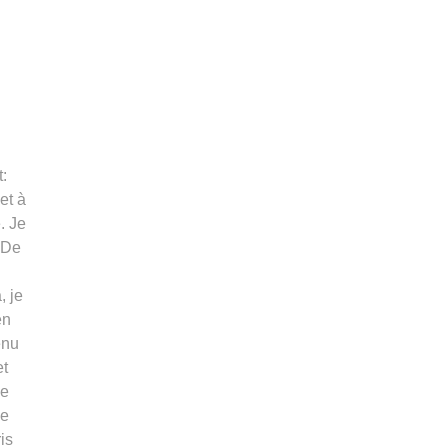
t:
et à
e. Je
 De
, je
en
enu
et
ne
je
is