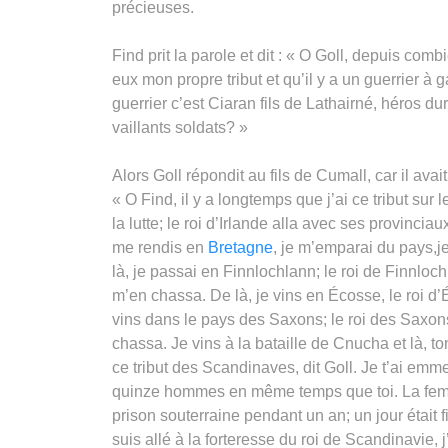
précieuses.
Find prit la parole et dit : « O Goll, depuis comb
eux mon propre tribut et qu’il y a un guerrier à
guerrier c’est Ciaran fils de Lathairné, héros d
vaillants soldats? »
Alors Goll répondit au fils de Cumall, car il avait 
« O Find, il y a longtemps que j’ai ce tribut sur
la lutte; le roi d’Irlande alla avec ses provinciau
me rendis en
Bretagne
, je m’emparai du pays,je
là, je passai en Finnlochlann; le roi de Finnl
m’en chassa. De là, je vins en Écosse, le roi 
vins dans le pays des Saxons; le roi des Saxo
chassa. Je vins à la bataille de Cnucha et là, 
ce tribut des Scandinaves, dit Goll. Je t’ai emm
quinze hommes en même temps que toi. La fe
prison souterraine pendant un an; un jour était fix
suis allé à la forteresse du roi de Scandinavie, j’