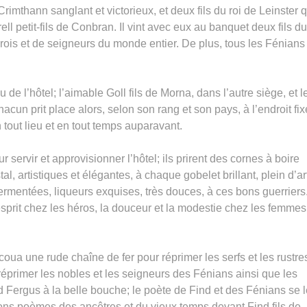
Crimthann sanglant et victorieux, et deux fils du roi de Leinster q
l petit-fils de Conbran. Il vint avec eux au banquet deux fils du
de rois et de seigneurs du monde entier. De plus, tous les Fénians
de l’hôtel; l’aimable Goll fils de Morna, dans l’autre siège, et l
un prit place alors, selon son rang et son pays, à l’endroit fix
tout lieu et en tout temps auparavant.
r servir et approvisionner l’hôtel; ils prirent des cornes à boire
, artistiques et élégantes, à chaque gobelet brillant, plein d’art
fermentées, liqueurs exquises, très douces, à ces bons guerriers
’esprit chez les héros, la douceur et la modestie chez les femmes,
coua une rude chaîne de fer pour réprimer les serfs et les rustres;
éprimer les nobles et les seigneurs des Fénians ainsi que les
d Fergus à la belle bouche; le poète de Find et des Fénians se 
bons poèmes des ancêtres et du vieux temps devant Find fils de