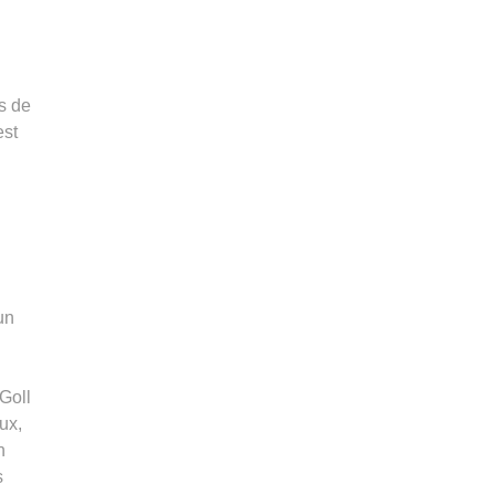
es de
est
un
 Goll
ux,
n
s