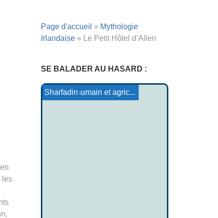
Page d'accueil
»
Mythologie
Irlandaise
»
Le Petit Hôtel d’Allen
SE BALADER AU HASARD :
La Courtise de Luaine et ...
Le pape Saint Lin
La Prise du Sid
Le jeune écolier
La Courtise de Treblainne
Sacrifice humain et agric...
Sharfadin
 en
 les
nts
nn,