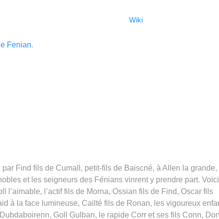
Wiki
le Fenian
.
ar Find fils de Cumall, petit-fils de Baiscné, à Allen la grande,
 nobles et les seigneurs des Fénians vinrent y prendre part. Voici
 l’aimable, l’actif fils de Morna, Ossian fils de Find, Oscar fils
id à la face lumineuse, Cailté fils de Ronan, les vigoureux enfa
Dubdaboirenn, Goll Gulban, le rapide Corr et ses fils Conn, Do