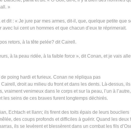
ll. »
t dit : « Je jure par mes armes, dit-il, que, quelque petite que s
oir avec lui cent un hommes et que chacun d’eux te réprimerait.
s retors, à la tête pelée? dit Cairell.
rs, à la peau ridée, à la faible force », dit Conan, et je vais alle
 de poing hardi et furieux. Conan ne répliqua pas
airell, droit au milieu du front et dans les dents. Là-dessus, ils
, vraiment venimeux dans le corps et sur la peau, l’un à l’autre
s et les seins de ces braves furent longtemps déchirés.
ian, Echtach et Ilann; ils firent des toits épais de leurs boucliers
êlée, des coups profonds et difficiles à guérir. Quand les deux f
rras, ils se levèrent et blessèrent dans un combat les fils d’Os