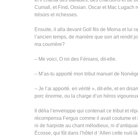
Cumall, et Find, Ossian. Oscar et Mac Lugach 
trésors et richesses.
Ensuite, il alla devant Goll fils de Morna et lui 
l’ancien temps, de manière que son art rendit jo
ma courrière?
– Me voici, O roi des Fénians, dit-elle.
– M’as-tu apporté mon tribut manuel de Norvèg
– Je l’ai apporté. en vérité », dit-elle, et en d
porc énorme, ou la charge d’un héros vigoureux, v
Il délia l’enveloppe qui contenait ce tribut et ré
récompensa Fergus comme il avait coutume et il 
ni de harpiste au chant mélodieux, ni d’antiqua
Écosse, qui fût dans l’hôtel d ‘Allen cette nuit-l